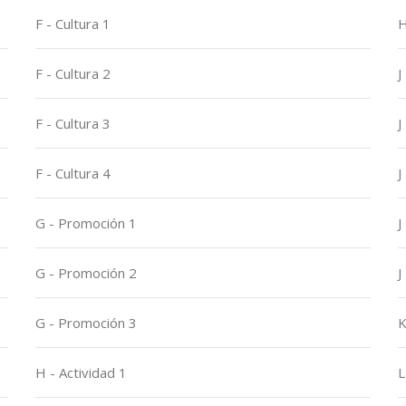
F - Cultura 1
H
F - Cultura 2
J
F - Cultura 3
J
F - Cultura 4
J
G - Promoción 1
J
G - Promoción 2
J
G - Promoción 3
K
H - Actividad 1
L