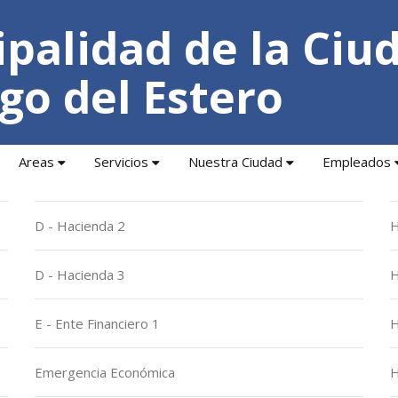
palidad de la Ciu
go del Estero
Areas
Servicios
Nuestra Ciudad
Empleados
D - Hacienda 2
H
D - Hacienda 3
H
E - Ente Financiero 1
H
Emergencia Económica
H