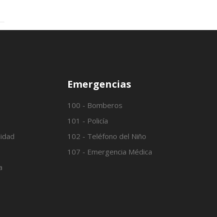
Emergencias
100 - Bomberos
101 - Policía
lidad
102 - Teléfono del Niño
107 - Emergencia Médica
a
o