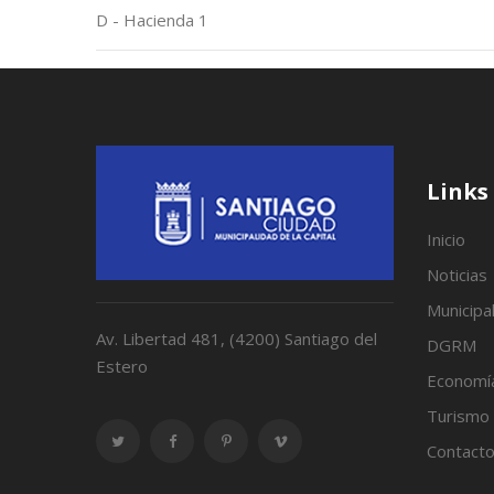
D - Hacienda 1
Links
Inicio
Noticias
Municipa
Av. Libertad 481, (4200) Santiago del
DGRM
Estero
Economí
Turismo
Contact