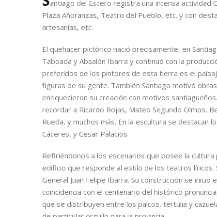
S
antiago del Estero registra una intensa actividad
Plaza Añoranzas, Teatro del Pueblo, etc. y con destac
artesanías, etc.
El quehacer pictórico nació precisamente, en Santiag
Taboada y Absalón Ibarra y continuó con la produc
preferidos de los pintores de esta tierra es el pais
figuras de su gente. También Santiago motivó obras m
enriquecieron su creación con motivos santiagueños. 
recordar a Ricardo Rojas, Mateo Segundo Olmos, Bern
Rueda, y muchos más. En la escultura se destacan l
Cáceres, y Cesar Palacios.
Refiriéndonos a los escenarios que posee la cultura
edificio que responde al estilo de los teatros lírico
General Juan Felipe Ibarra. Su construcción se inici
coincidencia con el centenario del histórico pronun
que se distribuyen entre los palcos, tertulia y cazue
de particular orgullo para la provincia.