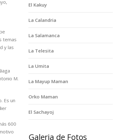
ayo,
El Kakuy
La Calandria
ipe
La Salamanca
os temas
d y las
La Telesita
La Umita
liaga
ntonio M.
La Mayup Maman
Orko Maman
. Es un
dier
El Sachayoj
 más 600
 motivo
Galeria de Fotos