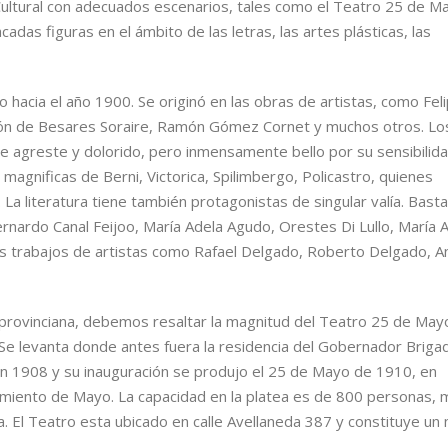
 Cultural con adecuados escenarios, tales como el Teatro 25 de M
adas figuras en el ámbito de las letras, las artes plásticas, las
o hacia el año 1900. Se originó en las obras de artistas, como Fel
ción de Besares Soraire, Ramón Gómez Cornet y muchos otros. L
aje agreste y dolorido, pero inmensamente bello por su sensibilida
agnificas de Berni, Victorica, Spilimbergo, Policastro, quienes
La literatura tiene también protagonistas de singular valía. Basta
ardo Canal Feijoo, María Adela Agudo, Orestes Di Lullo, María A
os trabajos de artistas como Rafael Delgado, Roberto Delgado, A
 provinciana, debemos resaltar la magnitud del Teatro 25 de Mayo
s. Se levanta donde antes fuera la residencia del Gobernador Briga
o en 1908 y su inauguración se produjo el 25 de Mayo de 1910, en
ciamiento de Mayo. La capacidad en la platea es de 800 personas,
la. El Teatro esta ubicado en calle Avellaneda 387 y constituye un