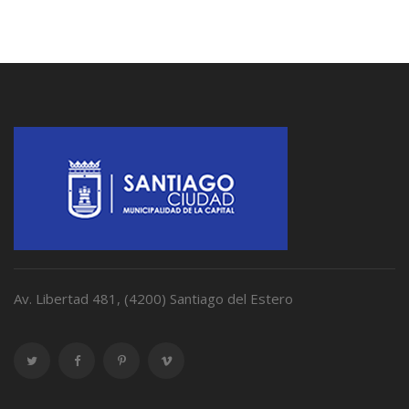
Av. Libertad 481, (4200) Santiago del Estero