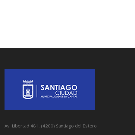
Av. Libertad 481, (4200) Santiago del Estero