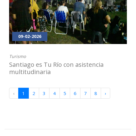
09-02-2026
Turismo
Santiago es Tu Río con asistencia
multitudinaria
‹
1
2
3
4
5
6
7
8
›