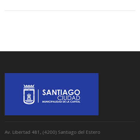
Av. Libertad 481, (4200) Santiago del Estero