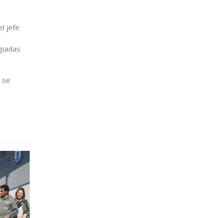
el jefe
egiadas
 se