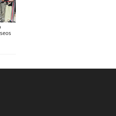
o
aseos