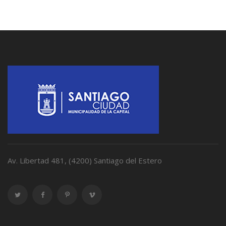
Av. Libertad 481, (4200) Santiago del Estero