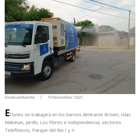
medioambiente
10 November 2025
E
l lunes se trabajará en los barrios Almirante Brown, Islas
Malvinas, Jardín, Los Flores e Independencia, sectores
Telefónicos, Parque del Rio I y II.