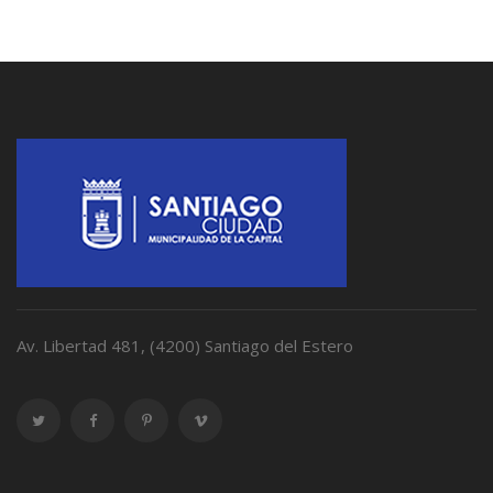
Av. Libertad 481, (4200) Santiago del Estero