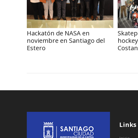
Hackatón de NASA en
Skatep
noviembre en Santiago del
hockey
Estero
Costan
Links
Inicio