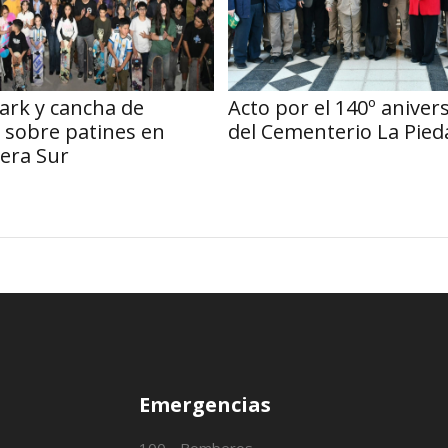
ark y cancha de
Acto por el 140º aniver
 sobre patines en
del Cementerio La Pied
era Sur
Emergencias
100 - Bomberos