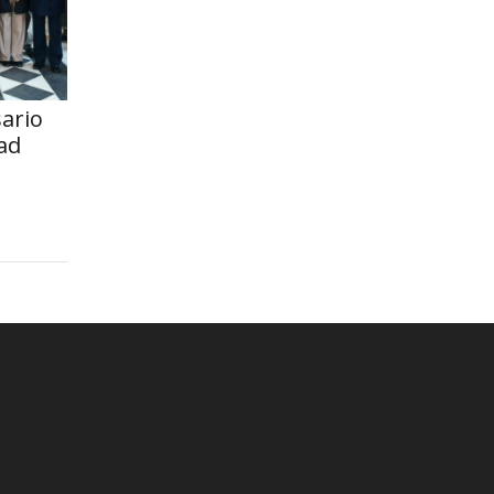
sario
ad