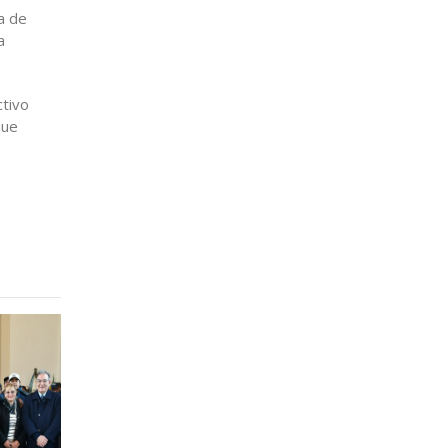
a de
a
ctivo
que