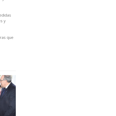
medidas
es y
tras que