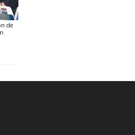
ón de
an