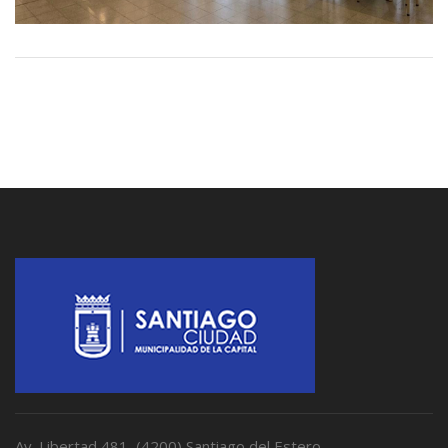
Av. Libertad 481, (4200) Santiago del Estero