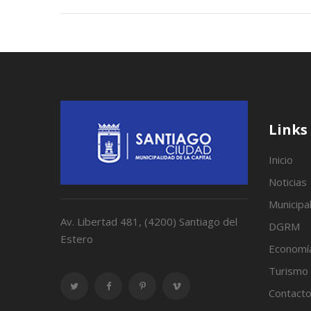
Links
Inicio
Noticias
Municipa
Av. Libertad 481, (4200) Santiago del
DGRM
Estero
Economí
Turismo
Contact