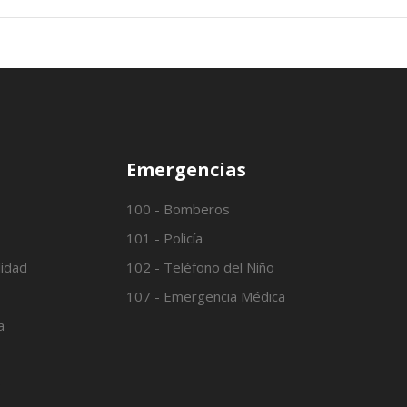
Emergencias
100 - Bomberos
101 - Policía
lidad
102 - Teléfono del Niño
107 - Emergencia Médica
a
o