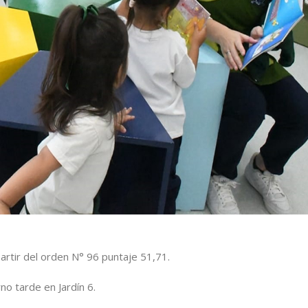
artir del orden N° 96 puntaje 51,71.
no tarde en Jardín 6.