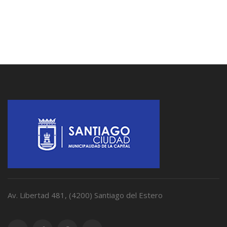
Av. Libertad 481, (4200) Santiago del Estero