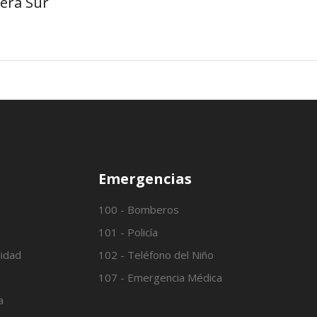
era Sur
Emergencias
100 - Bomberos
101 - Policía
lidad
102 - Teléfono del Niño
107 - Emergencia Médica
a