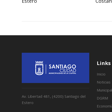
Estero
Costan
Links
Inicio
Noticias
Municipa
Av. Libertad 481, (4200) Santiago del
DGRM
Estero
Economí