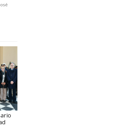
José
sario
ad