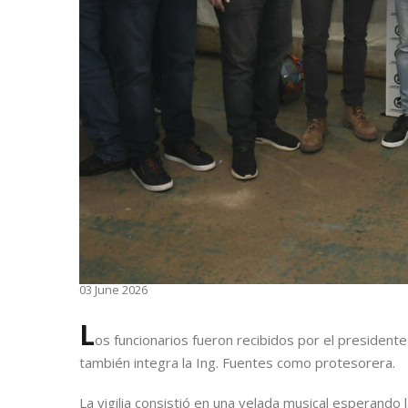
03 June 2026
L
os funcionarios fueron recibidos por el presidente 
también integra la Ing. Fuentes como protesorera.
La vigilia consistió en una velada musical esperando la