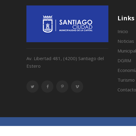
Links
Inicio
Noticias
Municipa
Av. Libertad 481, (4200) Santiago del
DGRM
Estero
Economí
Turismo
Contact
Municipalidad de Santiago del Estero