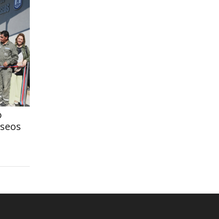
o
aseos