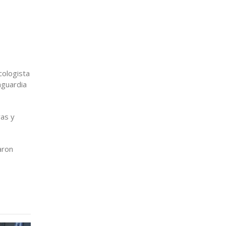
cologista
nguardia
ras y
aron