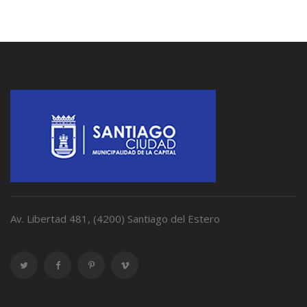
Av. Libertad 481, (4200) Santiago del Estero