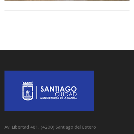
Av. Libertad 481, (4200) Santiago del Estero