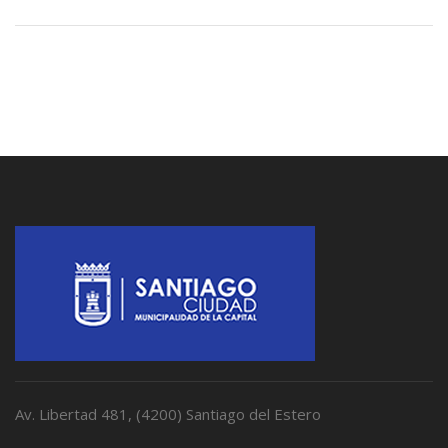
Av. Libertad 481, (4200) Santiago del Estero