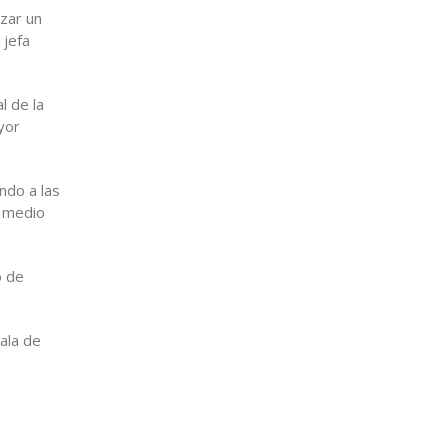
izar un
 jefa
l de la
yor
ndo a las
y medio
o de
ala de