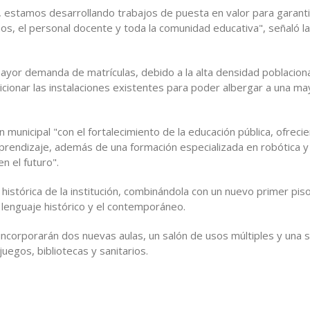
o, estamos desarrollando trabajos de puesta en valor para garant
s, el personal docente y toda la comunidad educativa", señaló la
ayor demanda de matrículas, debido a la alta densidad poblaciona
cionar las instalaciones existentes para poder albergar a una ma
municipal "con el fortalecimiento de la educación pública, ofrecie
 aprendizaje, además de una formación especializada en robótica 
n el futuro".
histórica de la institución, combinándola con un nuevo primer pis
l lenguaje histórico y el contemporáneo.
incorporarán dos nuevas aulas, un salón de usos múltiples y una s
egos, bibliotecas y sanitarios.