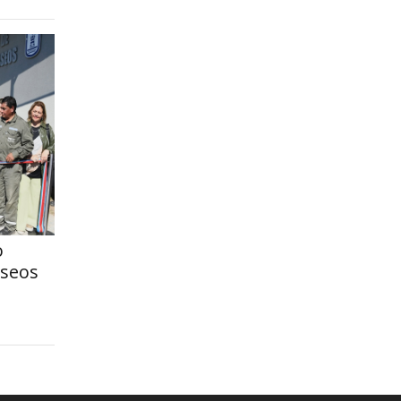
o
aseos