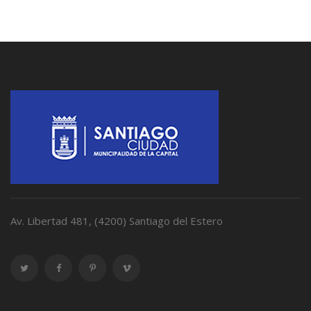
Av. Libertad 481, (4200) Santiago del Estero