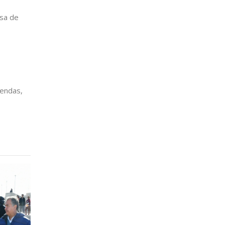
osa de
iendas,