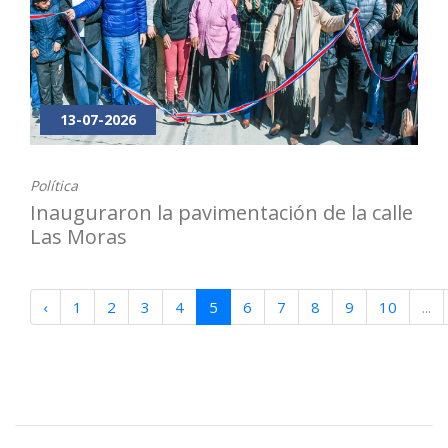
13-07-2026
Política
Inauguraron la pavimentación de la calle
Las Moras
‹
1
2
3
4
5
6
7
8
9
10
...