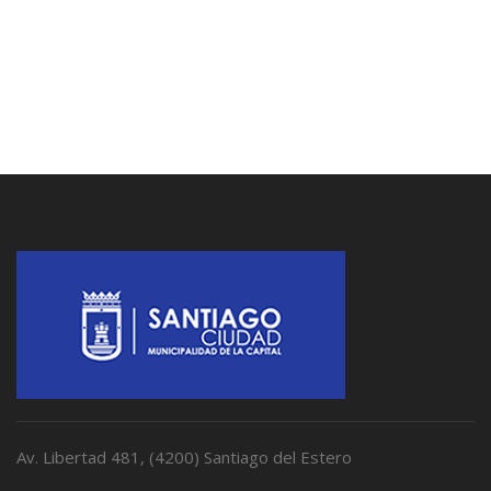
Av. Libertad 481, (4200) Santiago del Estero