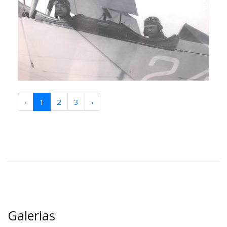
‹
1
2
3
›
Galerias