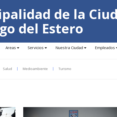
palidad de la Ciu
go del Estero
Areas
Servicios
Nuestra Ciudad
Empleados
Salud
Medioambiente
Turismo