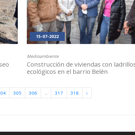
15-07-2022
Medioambiente
seo
Construcción de viviendas con ladrillo
ecológicos en el barrio Belén
304
305
306
...
317
318
›