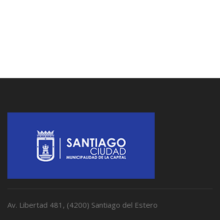
Av. Libertad 481, (4200) Santiago del Estero