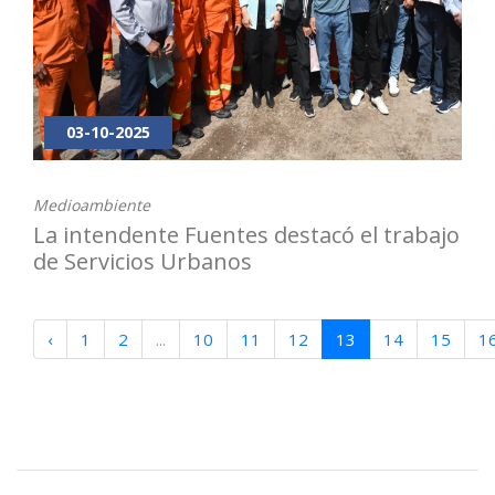
03-10-2025
Medioambiente
La intendente Fuentes destacó el trabajo
de Servicios Urbanos
‹
1
2
...
10
11
12
13
14
15
1