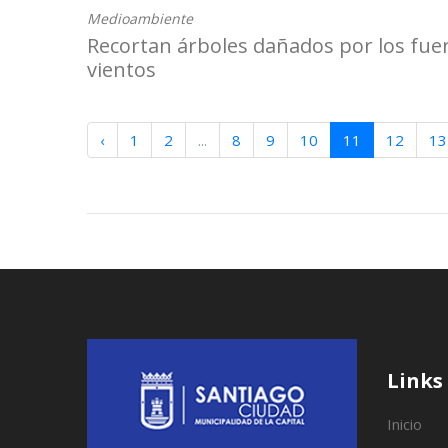
Medioambiente
Recortan árboles dañados por los fue
vientos
‹
1
2
...
8
9
10
11
12
13
Links
Inicio