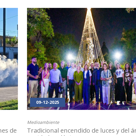
09-12-2025
Medioambiente
nes de
Tradicional encendido de luces y del á