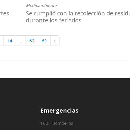
Medioambiente
rtes
Se cumplió con la recolección de resi
durante los feriados
14
...
62
63
›
Emergencias
100 - Bomberos