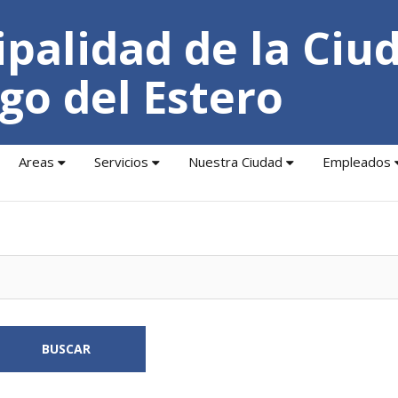
palidad de la Ciu
go del Estero
Areas
Servicios
Nuestra Ciudad
Empleados
BUSCAR