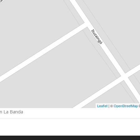
Leaflet
| ©
OpenStreetMap
C
en La Banda