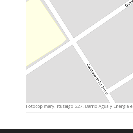
Fotocop mary, Ituzaigo 527, Barrio Agua y Energia 