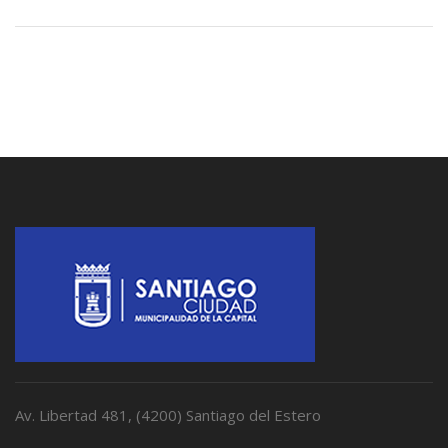
Av. Libertad 481, (4200) Santiago del Estero