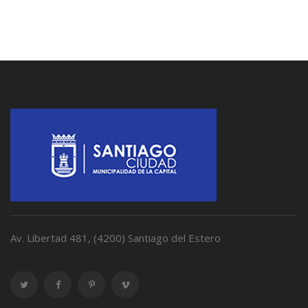
Av. Libertad 481, (4200) Santiago del Estero