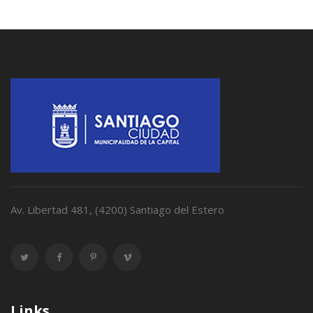
Av. Libertad 481, (4200) Santiago del Estero
Links