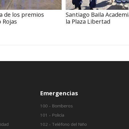
a de los premios
Santiago Baila Academi
o Rojas
la Plaza Libertad
Emergencias
100 - Bomberos
101 - Policía
lidad
102 - Teléfono del Niño