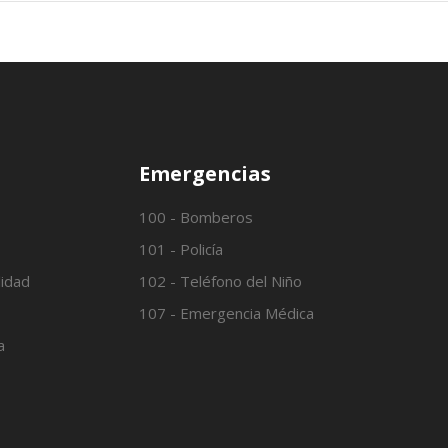
Emergencias
100 - Bomberos
101 - Policía
lidad
102 - Teléfono del Niño
107 - Emergencia Médica
a
o