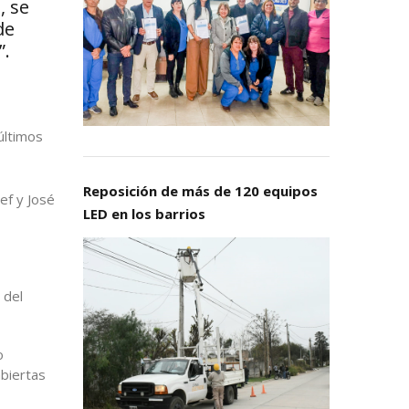
, se
de
”.
últimos
Reposición de más de 120 equipos
ef y José
LED en los barrios
 del
o
abiertas