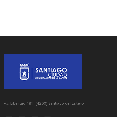
Av. Libertad 481, (4200) Santiago del Estero