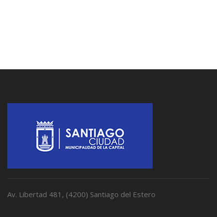
Av. Libertad 481, (4200) Santiago del Estero