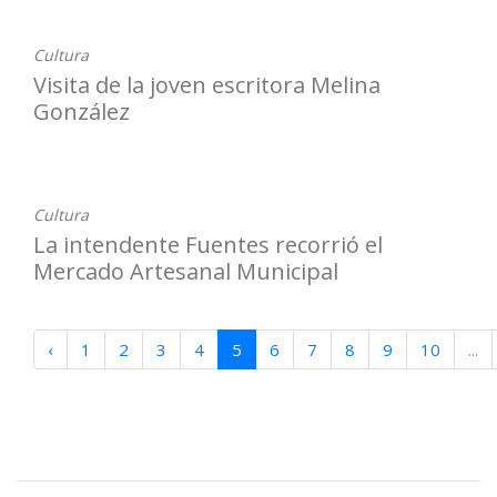
Cultura
Visita de la joven escritora Melina
González
17-12-2025
Cultura
La intendente Fuentes recorrió el
Mercado Artesanal Municipal
‹
1
2
3
4
5
6
7
8
9
10
...