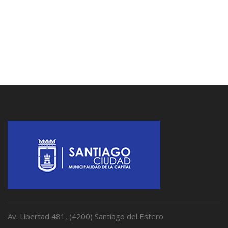
Av. Libertad 481, (4200) Santiago del Estero