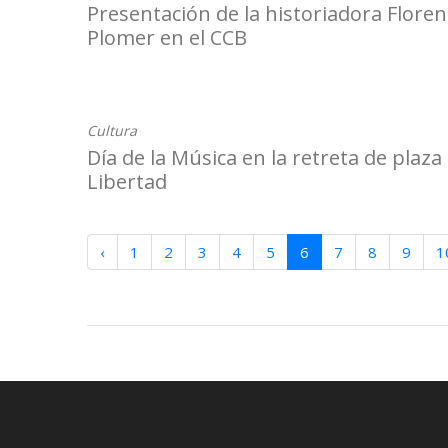
Presentación de la historiadora Floren
Plomer en el CCB
25-11-2025
Cultura
Día de la Música en la retreta de plaza
Libertad
‹
1
2
3
4
5
6
7
8
9
1