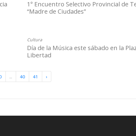
cia
1° Encuentro Selectivo Provincial de T
“Madre de Ciudades”
20-11-2025
Cultura
Día de la Música este sábado en la Pla
Libertad
0
...
40
41
›