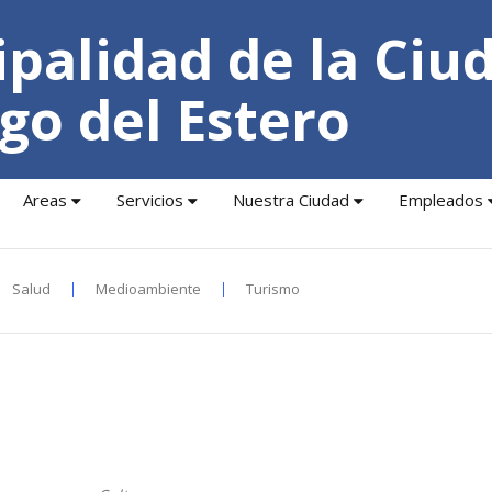
palidad de la Ciu
go del Estero
Areas
Servicios
Nuestra Ciudad
Empleados
Salud
Medioambiente
Turismo
15-12-2025