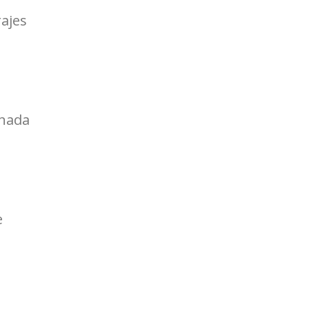
ajes
anada
e