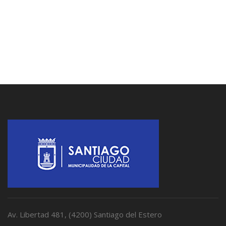
Av. Libertad 481, (4200) Santiago del Estero