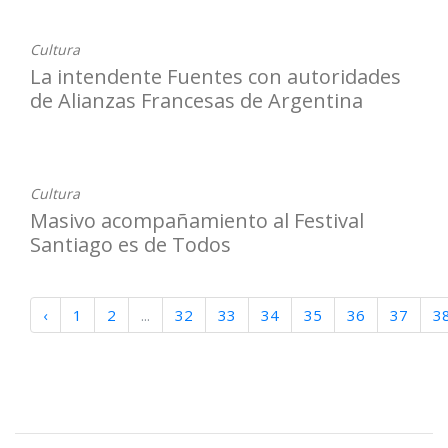
Cultura
La intendente Fuentes con autoridades
de Alianzas Francesas de Argentina
11-07-2022
Cultura
Masivo acompañamiento al Festival
Santiago es de Todos
‹
1
2
...
32
33
34
35
36
37
3