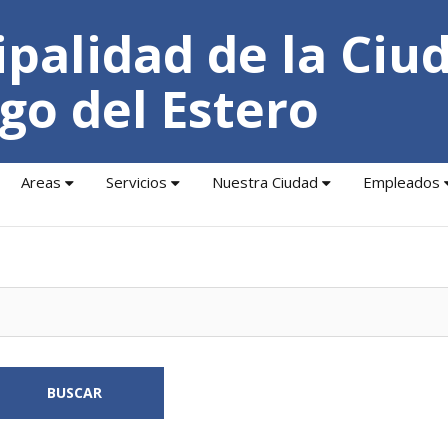
palidad de la Ciu
go del Estero
Areas
Servicios
Nuestra Ciudad
Empleados
BUSCAR